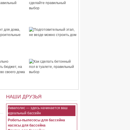
 дома,
Стены для дома, сделайте
правильный
правильный выбор
для дома,
Подготовительный этап,
строительные
не везде можно строить
дом
ьно
Как сделать бетонный пол
ть бюджет, на
в туалете, правильный
тво своего
выбор
НАШИ ДРУЗЬЯ
Акваполис — здесь начинается ваш
идеальный бассейн
Роботы-пылесосы для бассейна
насосы для бассейна