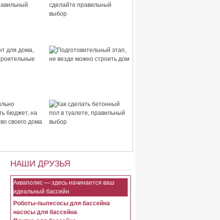
 дома,
Стены для дома, сделайте
правильный
правильный выбор
для дома,
Подготовительный этап,
строительные
не везде можно строить
дом
ьно
Как сделать бетонный пол
ть бюджет, на
в туалете, правильный
тво своего
выбор
НАШИ ДРУЗЬЯ
Акваполис — здесь начинается ваш
идеальный бассейн
Роботы-пылесосы для бассейна
насосы для бассейна