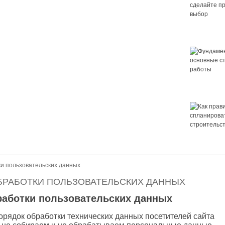
Крыша для
сделайте 
выбор
Фундамент 
основные 
работы
 правильный выбор
ор. Как выбрать крышу для дома? Выбор крыши — это важно.
Как правил
ет ли в нём уютно и не будет...
спланирова
строительс
дома
и пользовательских данных
БРАБОТКИ ПОЛЬЗОВАТЕЛЬСКИХ ДАННЫХ
работки пользовательских данных
рядок обработки технических данных посетителей сайта