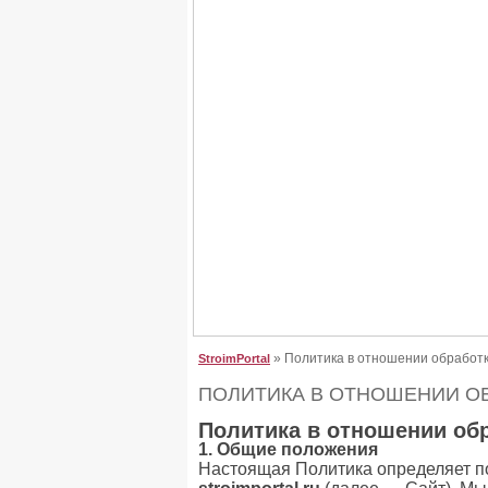
Крыша для дома, сделайте
Крыша для дома, сделайте правильный выб
От неё зависит, как будет выглядеть дом. Буд
» Политика в отношении обработк
StroimPortal
ПОЛИТИКА В ОТНОШЕНИИ О
Политика в отношении об
1. Общие положения
Настоящая Политика определяет по