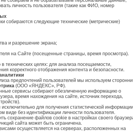
 не собираем и не обрабатываем персональные данные,
ать личность пользователя (такие как ФИО, номер
ных
ки собираются следующие технические (метрические)
ства и разрешение экрана;
теля на Сайте (посещенные страницы, время просмотра).
в технических целях: для анализа посещаемости,
ния корректного отображения контента и безопасности.
-аналитики
лиза предпочтений пользователей мы используем сторонни
етрика
(ООО «ЯНДЕКС», РФ).
нные сервисы собирают обезличенную информацию о
аузера, время нахождения на сайте, источник перехода,
тройств).
 исключительно для получения статистической информаци
м виде без идентификации личности пользователя.
ть сохранение файлов cookie в настройках своего браузер
ункций сайта может быть ограничена.
висами осуществляется на серверах, расположенных на