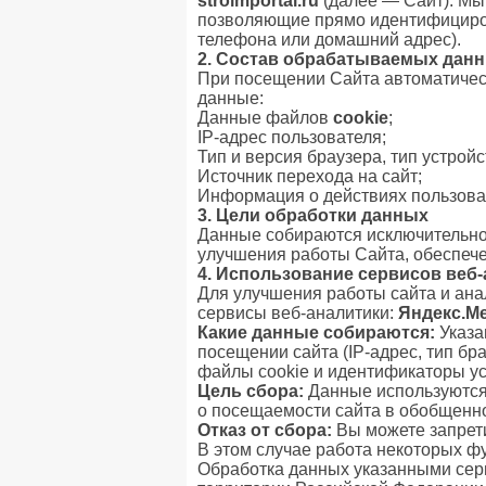
stroimportal.ru
(далее — Сайт). Мы
позволяющие прямо идентифициров
телефона или домашний адрес).
2. Состав обрабатываемых дан
При посещении Сайта автоматичес
данные:
Данные файлов
cookie
;
IP-адрес пользователя;
Тип и версия браузера, тип устрой
Источник перехода на сайт;
Информация о действиях пользова
3. Цели обработки данных
Данные собираются исключительно 
улучшения работы Сайта, обеспече
4. Использование сервисов веб
Для улучшения работы сайта и ана
сервисы веб-аналитики:
Яндекс.М
Какие данные собираются:
Указа
посещении сайта (IP-адрес, тип бр
файлы cookie и идентификаторы ус
Цель сбора:
Данные используются
о посещаемости сайта в обобщенно
Отказ от сбора:
Вы можете запрети
В этом случае работа некоторых ф
Обработка данных указанными сер