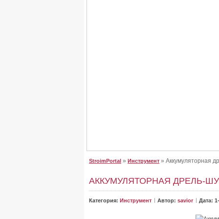
Крыша для дома, сделайте
Крыша для дома, сделайте правильный выб
От неё зависит, как будет выглядеть дом. Буд
»
» Аккумуляторная др
StroimPortal
Инструмент
АККУМУЛЯТОРНАЯ ДРЕЛЬ-ШУ
Категория:
Инструмент
Автор:
savior
Дата: 1