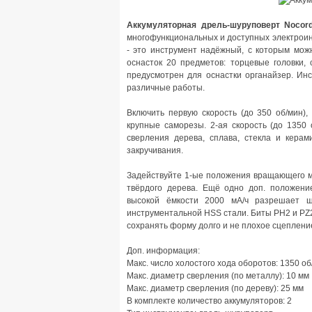
Аккумуляторная дрель-шуруповерт Nocor
многофункциональных и доступных электроин
- это инструмент надёжный, с которым можн
оснасток 20 предметов: торцевые головки, 
предусмотрен для оснастки органайзер. Ин
различные работы.
Включить первую скорость (до 350 об/мин),
крупные саморезы. 2-ая скорость (до 1350
сверления дерева, сплава, стекла и кера
закручивания.
Задействуйте 1-ые положения вращающего мо
твёрдого дерева. Ещё одно доп. положени
высокой ёмкости 2000 мА/ч разрешает ш
инструментальной HSS стали. Биты PH2 и PZ2
сохранять форму долго и не плохое сцепление
Доп. информация:
Макс. число холостого хода оборотов: 1350 об
Макс. диаметр сверления (по металлу): 10 мм
Макс. диаметр сверления (по дереву): 25 мм
В комплекте количество аккумуляторов: 2