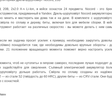
d
, 20В, 2х2.0 А·ч Li-Ion, в кейсе оснасток 24 предмета. Nocord - это бре
струментов, придуманный в Yandex. Дрель-шуруповёрт Nocord аккумуляторн
о чинить и мастерить как дома так и на даче. В комплекте с шуруповёрт
свёрла по сплаву и дереву, биты, включая torx для мебели сборки. В кей
струмент работает на различных скоростях - вы можете делать с ним сам
 если же задачка просит усилия: к примеру, необходимо закрутить доволь
 об/мин) понадобится там, где необходимы довольно крупные обороты - д
мики. 21 положение вращающего момента поможет верно настроить усил
мента, чтоб не «утопить» в гипроке саморез, последние лучше подходят д
е задействуйте для сверления. Съёмный электрический аккумулятор бол
уруповёрту дольше работать. Свёрла по сплаву созданы из надёжн
 — из стали S2 (твёрдость до 60 HRC), другие биты — из CRV стали. Они буд
 с оснасткой.
/мин