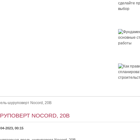
Крыша для
сделайте 
выбор
Фундамент 
основные 
работы
 правильный выбор
ор. Как выбрать крышу для дома? Выбор крыши — это важно.
Как правил
ет ли в нём уютно и не будет...
спланирова
строительс
дома
ель-шуруповерт Nocord, 20В
РУПОВЕРТ NOCORD, 20В
-04-2023, 00:15