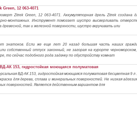
 Green, 12 063-4071
оверт Zitrek Green, 12 063-4071. Аккумуляторная дрель Zitrek создана д
арно-монтажных. Инструмент помогает шустро высверливать отверст
 древесной, так и железной поверхности, шустро вкручивать или
т знатоков. Если же еще лет 20 назад большая часть наших гражд
ли собственный отпуск законный, не загорая на курорте черноморском,
ре, то сейчас подобного рода задачку по обустройству комнат
ВД-АК 153, гидростойкая моющаяся полуматовая
ерсальная ВД-АК 153, гидростойкая моющаяся полуматовая бесцветная 9 л 
 краска для дерева, сплава и минеральных поверхностей. Не низкая адгезия
ных поверхностей. Является действенным вариантом для