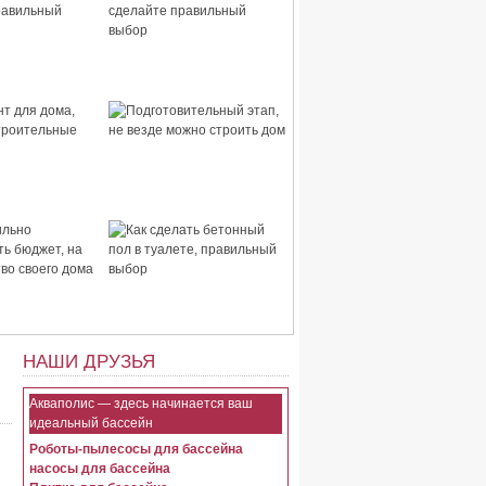
 дома,
Стены для дома, сделайте
правильный
правильный выбор
для дома,
Подготовительный этап,
строительные
не везде можно строить
дом
ьно
Как сделать бетонный пол
ть бюджет, на
в туалете, правильный
тво своего
выбор
НАШИ ДРУЗЬЯ
Акваполис — здесь начинается ваш
идеальный бассейн
Роботы-пылесосы для бассейна
насосы для бассейна