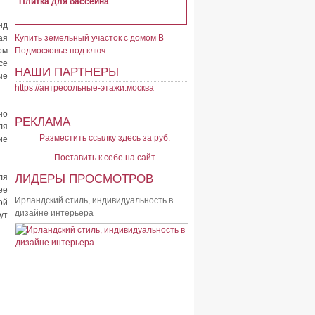
Плитка для бассейна
нд
ая
Купить земельный участок с домом В
ом
Подмосковье под ключ
се
НАШИ ПАРТНЕРЫ
ые
https://антресольные-этажи.москва
но
РЕКЛАМА
ля
Разместить ссылку здесь за
руб.
ие
Поставить к себе на сайт
ля
ЛИДЕРЫ ПРОСМОТРОВ
ее
Ирландский стиль, индивидуальность в
ой
дизайне интерьера
ут