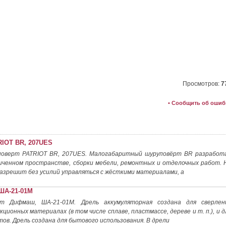
Просмотров:
7
• Сообщить об ошиб
RIOT BR, 207UES
поверт PATRIOT BR, 207UES. Малогабаритный шуруповёрт BR разработ
иченном пространстве, сборки мебели, ремонтных и отделочных работ. 
зрешит без усилий управляться с жёсткими материалами, а
ША-21-01М
рт Дифмаш, ША-21-01М. Дрель аккумуляторная создана для сверлен
ционных материалах (в том числе сплаве, пластмассе, дереве и т. п.), и д
тов. Дрель создана для бытового использования. В дрели