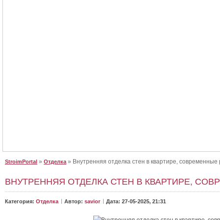
Крыша для дома, сделайте правильный выбор
Крыша для дома, сделайте правильный выбор. Как выбрать крышу для 
От неё зависит, как будет выглядеть дом. Будет ли в нём уютно и не будет..
»
» Внутренняя отделка стен в квартире, современные
StroimPortal
Отделка
ВНУТРЕННЯЯ ОТДЕЛКА СТЕН В КВАРТИРЕ, СО
Категория:
Отделка
Автор:
savior
Дата: 27-05-2025, 21:31