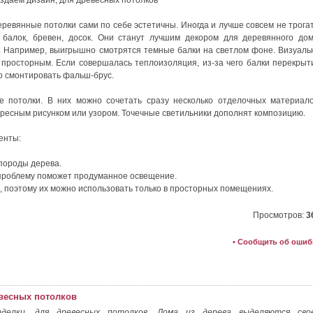
еревянные потолки сами по себе эстетичны. Иногда и лучше совсем не трогат
 балок, бревен, досок. Они станут лучшим декором для деревянного дом
 Например, выигрышно смотрятся темные балки на светлом фоне. Визуаль
просторным. Если совершалась теплоизоляция, из-за чего балки перекрыт
о смонтировать фальш-брус.
 потолки. В них можно сочетать сразу несколько отделочных материало
ересным рисунком или узором. Точечные светильники дополнят композицию.
енты:
породы дерева.
проблему поможет продуманное освещение.
 поэтому их можно использовать только в просторных помещениях.
Просмотров:
3
• Сообщить об ошиб
весных потолков
елки, для древесных потолков. Дома из дерева выделяются сво