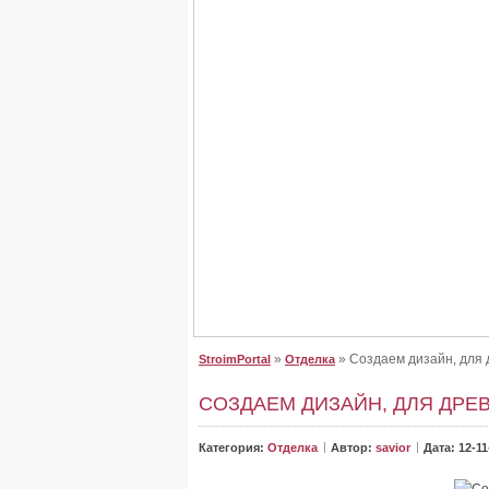
Крыша для дома, сделайте
Крыша для дома, сделайте правильный выб
От неё зависит, как будет выглядеть дом. Буд
»
» Создаем дизайн, для 
StroimPortal
Отделка
СОЗДАЕМ ДИЗАЙН, ДЛЯ ДРЕ
Категория:
Отделка
Автор:
savior
Дата: 12-11