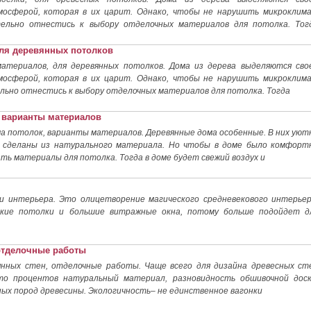
мосферой, которая в их царит. Однако, чтобы не нарушить микроклим
тельно отнестись к выбору отделочных материалов для потолка. Тог
для деревянных потолков
териалов, для деревянных потолков. Дома из дерева выделяются сво
мосферой, которая в их царит. Однако, чтобы не нарушить микроклим
льно отнестись к выбору отделочных материалов для потолка. Тогда
 варианты материалов
а потолок, варианты материалов. Деревянные дома особенные. В них уют
 сделаны из натурального материала. Но чтобы в доме было комфорт
ть материалы для потолка. Тогда в доме будет свежий воздух и
ли интерьера. Это олицетворение магического средневекового интерьер
кие потолки и большие витражные окна, потому больше подойдет д
 отделочные работы
янных стен, отделочные работы. Чаще всего для дизайна древесных ст
то процентов натуральный материал, разновидность обшивочной доск
ных пород древесины. Экологичность– не единственное вагонки