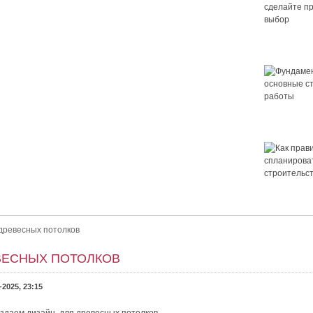
Крыша для
сделайте 
выбор
Фундамент 
основные 
работы
 правильный выбор
ор. Как выбрать крышу для дома? Выбор крыши — это важно.
Как правил
ет ли в нём уютно и не будет...
спланирова
строительс
дома
древесных потолков
ВЕСНЫХ ПОТОЛКОВ
-2025, 23:15