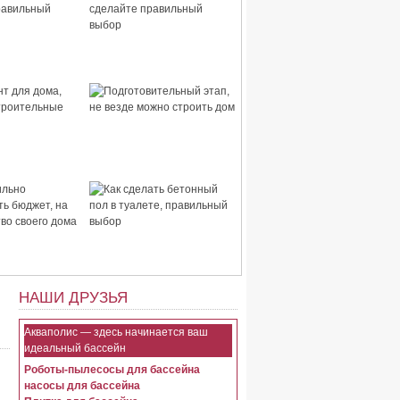
 дома,
Стены для дома, сделайте
правильный
правильный выбор
для дома,
Подготовительный этап,
строительные
не везде можно строить
дом
ьно
Как сделать бетонный пол
ть бюджет, на
в туалете, правильный
тво своего
выбор
НАШИ ДРУЗЬЯ
Акваполис — здесь начинается ваш
идеальный бассейн
Роботы-пылесосы для бассейна
насосы для бассейна