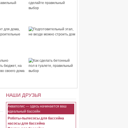
 дома,
Стены для дома, сделайте
правильный
правильный выбор
для дома,
Подготовительный этап,
строительные
не везде можно строить
дом
ьно
Как сделать бетонный пол
ть бюджет, на
в туалете, правильный
тво своего
выбор
НАШИ ДРУЗЬЯ
Акваполис — здесь начинается ваш
идеальный бассейн
Роботы-пылесосы для бассейна
насосы для бассейна