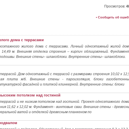
Просмотров:
4
• Сообщить об ошиб
илого дома с террасами
ноэтажного жилого дома с террасами. Личный одноэтажный жилой дом
х 14,49 м. Внешняя отделка строения – кирпич облицовочный. Фундамен
подошвы. Внешние стены– шлакоблоки. Внутренние стены– шлакоблоки.
террасой. Дом одноэтажный с террасой с размерами строения 10,02 x 12,
ая плита ж/б. Внешние стены - пароизоляция, блоки газобетонны
тукатуркой фасадной и плиткой клинкерной. Внутренние стены: блоки
 высоким потолком над гостиной
террасой и не низким потолком над гостиной. Проект одноэтажного дома
ия 11,62 х 12,02 м. Фундамент - винтовые сваи. Внешние стены - древесн
неральной ватой и отделкой древесным планкеном по
 подвалом