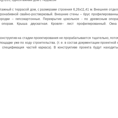
тажный с террасой дом, с размерами строения 6,26х11,41 м. Внешняя отдел
уронабивной свайно-ростверковый. Внешние стены – брус профилированны
ородки – гипсокартонные. Перекрытие цокольное - по древесным опора
 опорам. Крыша двускатная. Кровля– лист профилированный. Окна
 конструктив на стадии проектирования не прорабатывается тщательно, пото
ощадке уже по ходу строительства. (т. е. в состав документации проектной 
 спецификация частей каркаса). В конструктиве проекта будут находить