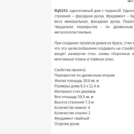
Rg5103
, одноэтажный дом с террасой. Одноэ
строения – фасадная доска. Фундамент – б
вата минеральная, фасадная доска. Перег
Чердачное перекрытие - по древесным
металлопластиковые.
При создании проектов домов из бруса, стен
что это целесообразнее создавать на стройпл
входят развертки стен, схемы сборочные и
монтажные планы и главные узлы.
Свойства проекта:
Перекрытия по древесным опорам
Жилая площадь 39,6 кв. м
Размеры дома 6,3 x 11,4 м
Материал стен деревце
Вся площадь 59,5 кв. м
Высота строения 7,3 м
Количество комнат 4
Количество спален 1
Фундамент свайный
Отделка доска