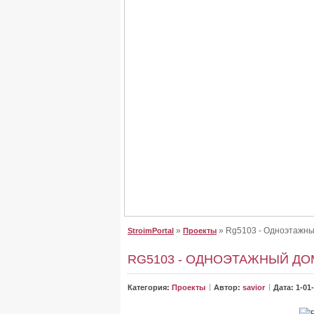
Крыша для дома, сделайте
Крыша для дома, сделайте правильный выб
От неё зависит, как будет выглядеть дом. Буд
»
» Rg5103 - Одноэтажны
StroimPortal
Проекты
RG5103 - ОДНОЭТАЖНЫЙ ДО
Категория:
Проекты
Автор:
savior
Дата: 1-01-