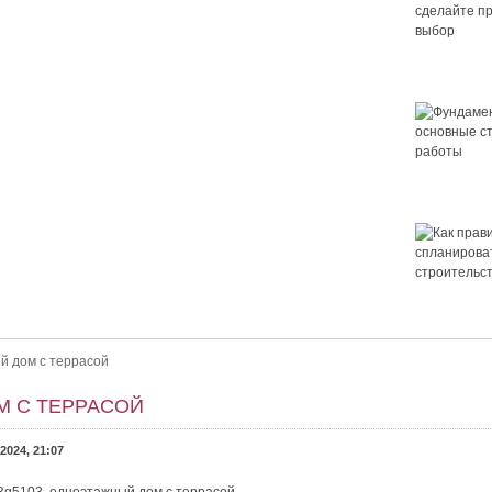
Крыша для
сделайте 
выбор
Фундамент 
основные 
работы
 правильный выбор
ор. Как выбрать крышу для дома? Выбор крыши — это важно.
Как правил
ет ли в нём уютно и не будет...
спланирова
строительс
дома
й дом с террасой
М С ТЕРРАСОЙ
2024, 21:07