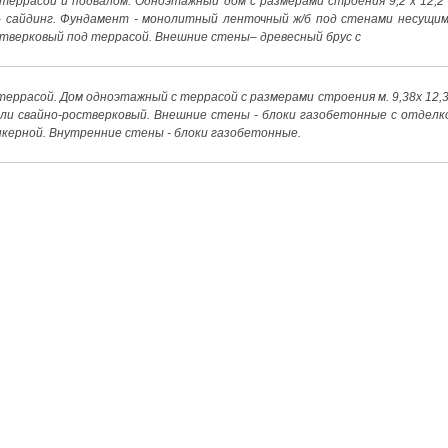
террасой и подвалом. Одноэтажный дом с размерами строения 9,2 x 12,2 
 сайдинг. Фундамент - монолитный ленточный ж/б под стенами несущим
стверковый под террасой. Внешние стены– древесный брус с
еррасой. Дом одноэтажный с террасой с размерами строения м. 9,38х 12,3
ли свайно-ростверковый. Внешние стены - блоки газобетонные с отделк
керной. Внутренние стены - блоки газобетонные.