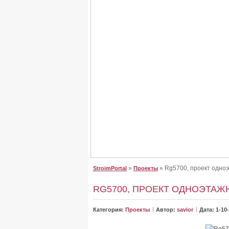
Крыша для дома, сделайте
Крыша для дома, сделайте правильный выб
От неё зависит, как будет выглядеть дом. Буд
»
» Rg5700, проект одноэ
StroimPortal
Проекты
RG5700, ПРОЕКТ ОДНОЭТАЖ
Категория:
Проекты
Автор:
savior
Дата: 1-10-