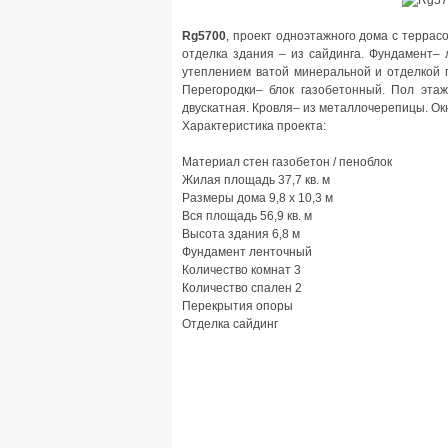
Rg5700
, проект одноэтажного дома с террас
отделка здания – из сайдинга. Фундамент–
утеплением ватой минеральной и отделкой 
Перегородки– блок газобетонный. Пол эта
двускатная. Кровля– из металлочерепицы. О
Характеристика проекта:
Материал стен газобетон / пеноблок
Жилая площадь 37,7 кв. м
Размеры дома 9,8 x 10,3 м
Вся площадь 56,9 кв. м
Высота здания 6,8 м
Фундамент ленточный
Количество комнат 3
Количество спален 2
Перекрытия опоры
Отделка сайдинг