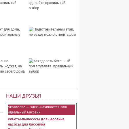
 дома,
Стены для дома, сделайте
правильный
правильный выбор
для дома,
Подготовительный этап,
строительные
не везде можно строить
дом
ьно
Как сделать бетонный пол
ть бюджет, на
в туалете, правильный
тво своего
выбор
НАШИ ДРУЗЬЯ
Акваполис — здесь начинается ваш
идеальный бассейн
Роботы-пылесосы для бассейна
насосы для бассейна