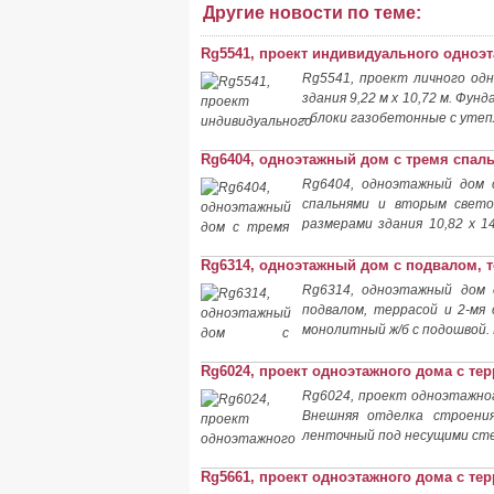
Другие новости по теме:
Rg5541, проект индивидуального одноэт
Rg5541, проект личного од
здания 9,22 м х 10,72 м. Ф
- блоки газобетонные с уте
Rg6404, одноэтажный дом с тремя спал
Rg6404, одноэтажный дом 
спальнями и вторым свет
размерами здания 10,82 х 1
стены
Rg6314, одноэтажный дом с подвалом, 
Rg6314, одноэтажный дом 
подвалом, террасой и 2-мя
монолитный ж/б с подошвой.
Rg6024, проект одноэтажного дома с те
Rg6024, проект одноэтажног
Внешняя отделка строения
ленточный под несущими сте
Rg5661, проект одноэтажного дома с те