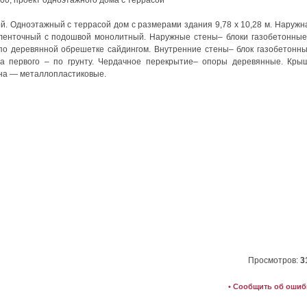
ой. Одноэтажный с террасой дом с размерами здания 9,78 х 10,28 м. Наружн
 ленточный с подошвой монолитный. Наружные стены– блоки газобетонные
по деревянной обрешетке сайдингом. Внутренние стены– блок газобетонны
жа первого – по грунту. Чердачное перекрытие– опоры деревянные. Кры
кна — металлопластиковые.
Просмотров:
3
• Сообщить об ошиб