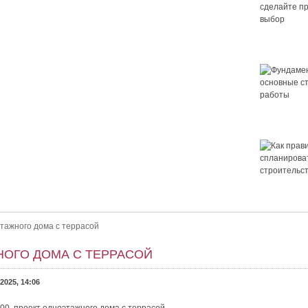
Крыша для
сделайте 
выбор
Фундамент 
основные 
работы
 правильный выбор
ор. Как выбрать крышу для дома? Выбор крыши — это важно.
Как правил
ет ли в нём уютно и не будет...
спланирова
строительс
дома
тажного дома с террасой
НОГО ДОМА С ТЕРРАСОЙ
2025, 14:06