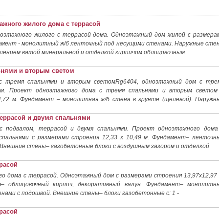
ажного жилого дома с террасой
ноэтажного жилого с террасой дома. Одноэтажный дом жилой с размера
ундамент - монолитный ж/б ленточный под несущими стенами. Наружные сте
плением ватой минеральной и отделкой кирпичом облицовочным.
ьнями и вторым светом
с тремя спальнями и вторым светомRg6404, одноэтажный дом с тре
ом. Проект одноэтажного дома с тремя спальнями и вторым светом
4,72 м. Фундамент – монолитная ж/б стена в грунте (щелевой). Наружн
террасой и двумя спальнями
с подвалом, террасой и двумя спальнями. Проект одноэтажного дома
 спальнями с размерами строения 12,33 х 10,49 м. Фундамент– ленточн
 Внешние стены– газобетонные блоки с воздушным зазором и отделкой
ррасой
о дома с террасой. Одноэтажный дом с размерами строения 13,97х12,97 
– облицовочный кирпич, декоративный валун. Фундамент– монолитн
нами с подошвой. Внешние стены– блоки газобетонные с: 1 -
ррасой