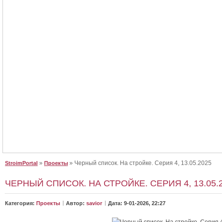
Крыша для дома, сделайте правильный выбор
Крыша для дома, сделайте правильный выбор. Как выбрать крышу для 
От неё зависит, как будет выглядеть дом. Будет ли в нём уютно и не будет..
»
» Черный список. На стройке. Серия 4, 13.05.2025
StroimPortal
Проекты
ЧЕРНЫЙ СПИСОК. НА СТРОЙКЕ. СЕРИЯ 4, 13.05.
Категория:
Проекты
Автор:
savior
Дата: 9-01-2026, 22:27