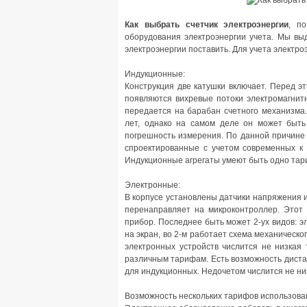
Как выбрать счетчик электроэнергии
, п
оборудования электроэнергии учета. Мы выд
электроэнергии поставить. Для учета электр
Индукционные:
Конструкция две катушки включает. Перед э
появляются вихревые потоки электромагнит
передается на барабан счетного механизма
лет, однако на самом деле он может быть
погрешность измерения. По данной причине
спроектированные с учетом современных к 
Индукционные агрегаты умеют быть одно тар
Электронные:
В корпусе установлены датчики напряжения и
перенаправляет на микроконтроллер. Это
прибор. Последнее быть может 2-ух видов: э
на экран, во 2-м работает схема механическо
электронных устройств числится не низкая 
различным тарифам. Есть возможность дистан
для индукционных. Недочетом числится не ни
Возможность нескольких тарифов использова