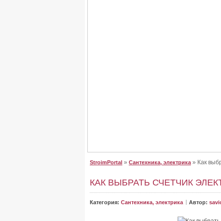
Крыша для дома, сделайте
Крыша для дома, сделайте правильный выб
От неё зависит, как будет выглядеть дом. Буд
»
» Как выб
StroimPortal
Сантехника, электрика
КАК ВЫБРАТЬ СЧЕТЧИК ЭЛЕ
Категория:
Сантехника, электрика
Автор:
savi