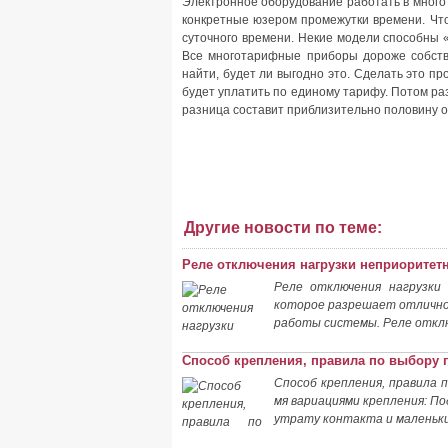
Электронное оборудование работать в многот
конкретные юзером промежутки времени. Что
суточного времени. Некие модели способны 
Все многотарифные приборы дороже собстве
найти, будет ли выгодно это. Сделать это пр
будет уплатить по единому тарифу. Потом ра
разница составит приблизительно половину о
Другие новости по теме:
Реле отключения нагрузки неприоритет
Реле отключения нагрузки
которое разрешает отлично 
работы системы. Реле откл
Способ крепления, правила по выбору 
Способ крепления, правила 
мя вариациями крепления: П
утрату контакта и маленьки