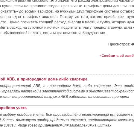
арифном режиме способно. Это значит, что расход электроэнергии числится
 нужно, если же в регионе введены различные тарифные цены для ночного
«охватить» до восьми тарифов, но нужными двух тарифные системы остаютс
нных одно тарифных аналогов. Потому, до того, как его приобрести, нуж
осто. Нужно посчитать средний расход энергии в месяц и сумму, которую нуж
збить расход на суточной и ночной, подсчитать плату предполагаемую. Если 
т обыкновенной оплаты, есть смысл поменять оборудование.
Просмотров:
4
• Сообщить об ошиб
ной ABB, в пригородном доме либо квартире
 неприоритетной ABB, в пригородном доме либо квартире. Это прибо
управлять нагрузкой в электрической системе и обеспечивает сохраннос
ючения неприоритетной нагрузки ABB работает на основании принципа
прибора учета
по выбору прибора учета. Все производители регистраторы выпускают с 
од болты. Фиксирует прибор предельно накрепко, предотвращает возможн
е сдвиги. Чаще всего применяется для закрепления на щитках