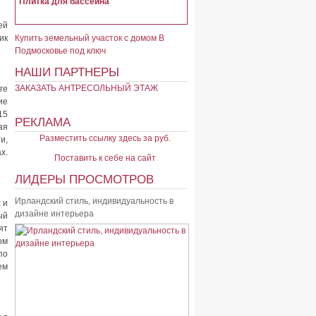
Плитка для бассейна
ей
ик
Купить земельный участок с домом В
Подмосковье под ключ
НАШИ ПАРТНЕРЫ
ЗАКАЗАТЬ АНТРЕСОЛЬНЫЙ ЭТАЖ
ге
ие
15
РЕКЛАМА
ая
Разместить ссылку здесь за
руб.
и,
х.
Поставить к себе на сайт
ЛИДЕРЫ ПРОСМОТРОВ
Ирландский стиль, индивидуальность в
 и
дизайне интерьера
ый
ят
ом
по
ем