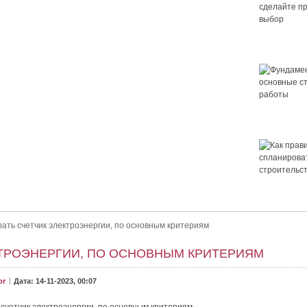
Крыша для
сделайте 
выбор
Фундамент 
основные 
работы
 правильный выбор
ор. Как выбрать крышу для дома? Выбор крыши — это важно.
Как правил
ет ли в нём уютно и не будет...
спланирова
строительс
дома
рать счетчик электроэнергии, по основным критериям
КТРОЭНЕРГИИ, ПО ОСНОВНЫМ КРИТЕРИЯМ
or
Дата: 14-11-2023, 00:07