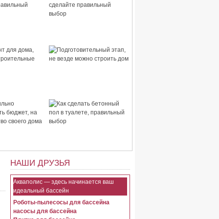
 дома,
Стены для дома, сделайте
правильный
правильный выбор
для дома,
Подготовительный этап,
строительные
не везде можно строить
дом
ьно
Как сделать бетонный пол
ть бюджет, на
в туалете, правильный
тво своего
выбор
НАШИ ДРУЗЬЯ
Акваполис — здесь начинается ваш
идеальный бассейн
Роботы-пылесосы для бассейна
насосы для бассейна