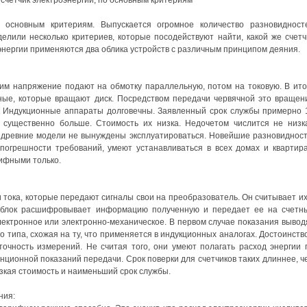
о основным критериям. Выпускается огромное количество разновидност
елили несколько критериев, которые посодействуют найти, какой же счетч
оэнергии применяются два облика устройств с различным принципом деяния.
тим напряжение подают на обмотку параллельную, потом на токовую. В ито
ные, которые вращают диск. Посредством передачи червячной это вращен
. Индукционные аппараты долговечны. Заявленный срок службы примерно 
 существенно больше. Стоимость их низка. Недочетом числится не низк
 древние модели не вынуждены эксплуатироваться. Новейшие разновидност
погрешности требований, умеют устанавливаться в всех домах и квартира
ифными только.
 тока, которые передают сигналы свои на преобразователь. Он считывает их
т блок расшифровывает информацию полученную и передает ее на счетн
лектронное или электронно-механическое. В первом случае показания вывод
го типа, схожая на ту, что применяется в индукционных аналогах. Достоинств
точность измерений. Не считая того, они умеют полагать расход энергии 
ционной показаний передачи. Срок поверки для счетчиков таких длиннее, ч
зкая стоимость и наименьший срок службы.
ния: