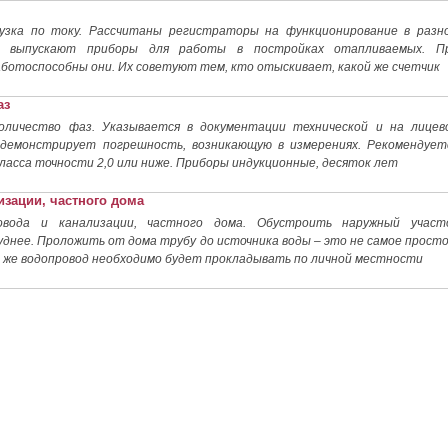
рузка по току. Рассчитаны регистраторы на функционирование в разн
, выпускают приборы для работы в постройках отапливаемых. П
ботоспособны они. Их советуют тем, кто отыскивает, какой же счетчик
аз
оличество фаз. Указывается в документации технической и на лицев
 демонстрирует погрешность, возникающую в измерениях. Рекомендует
ласса точности 2,0 или ниже. Приборы индукционные, десяток лет
изации, частного дома
овода и канализации, частного дома. Обустроить наружный участ
уднее. Проложить от дома трубу до источника воды – это не самое просто
и же водопровод необходимо будет прокладывать по личной местности