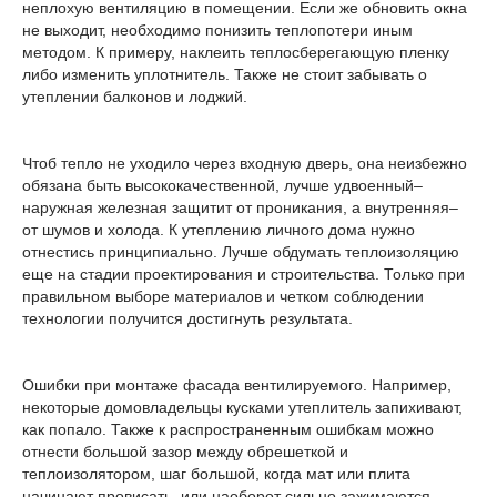
неплохую вентиляцию в помещении. Если же обновить окна
не выходит, необходимо понизить теплопотери иным
методом. К примеру, наклеить теплосберегающую пленку
либо изменить уплотнитель. Также не стоит забывать о
утеплении балконов и лоджий.
Чтоб тепло не уходило через входную дверь, она неизбежно
обязана быть высококачественной, лучше удвоенный–
наружная железная защитит от проникания, а внутренняя–
от шумов и холода. К утеплению личного дома нужно
отнестись принципиально. Лучше обдумать теплоизоляцию
еще на стадии проектирования и строительства. Только при
правильном выборе материалов и четком соблюдении
технологии получится достигнуть результата.
Ошибки при монтаже фасада вентилируемого. Например,
некоторые домовладельцы кусками утеплитель запихивают,
как попало. Также к распространенным ошибкам можно
отнести большой зазор между обрешеткой и
теплоизолятором, шаг большой, когда мат или плита
начинают провисать, или наоборот сильно зажимаются.