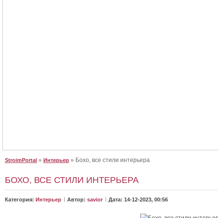
Крыша для дома, сделайте правильный выбор
Крыша для дома, сделайте правильный выбор. Как выбрать крышу для 
От неё зависит, как будет выглядеть дом. Будет ли в нём уютно и не будет..
»
» Бохо, все стили интерьера
StroimPortal
Интерьер
БОХО, ВСЕ СТИЛИ ИНТЕРЬЕРА
Категория:
Интерьер
Автор:
savior
Дата: 14-12-2023, 00:56