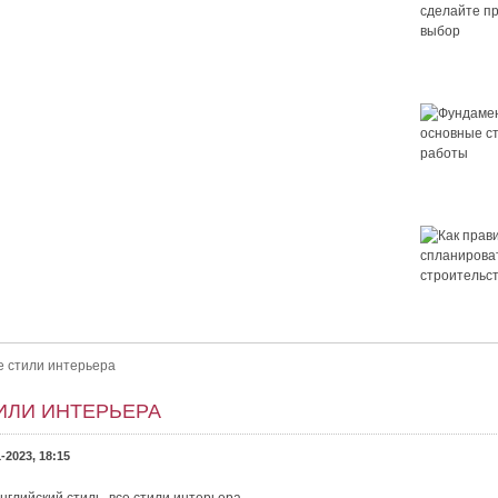
Крыша для
сделайте 
выбор
Фундамент 
основные 
работы
 правильный выбор
ор. Как выбрать крышу для дома? Выбор крыши — это важно.
Как правил
ет ли в нём уютно и не будет...
спланирова
строительс
дома
се стили интерьера
ТИЛИ ИНТЕРЬЕРА
-2023, 18:15