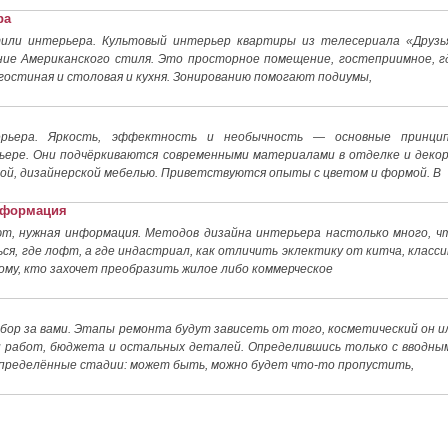
ра
тили интерьера. Культовый интерьер квартиры из телесериала «Друзь
ие Американского стиля. Это просторное помещение, гостеприимное, г
гостиная и столовая и кухня. Зонированию помогают подиумы,
ерьера. Яркость, эффектность и необычность — основные принци
ьере. Они подчёркиваются современными материалами в отделке и декор
й, дизайнерской мебелью. Приветствуются опыты с цветом и формой. В
информация
т, нужная информация. Методов дизайна интерьера настолько много, ч
ся, где лофт, а где индастриал, как отличить эклектику от китча, класси
ому, кто захочет преобразить жилое либо коммерческое
ор за вами. Этапы ремонта будут зависеть от того, косметический он и
 работ, бюджета и остальных деталей. Определившись только с вводны
пределённые стадии: может быть, можно будет что-то пропустить,