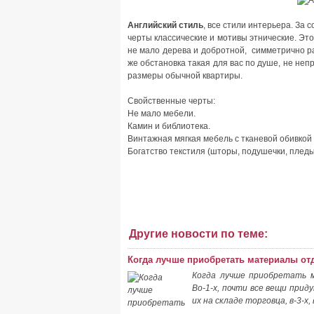
Английский стиль
, все стили интерьера. За
черты классические и мотивы этнические. Эт
не мало дерева и добротной, симметрично р
же обстановка такая для вас по душе, не не
размеры обычной квартиры.
Свойственные черты:
Не мало мебели.
Камин и библиотека.
Винтажная мягкая мебель с тканевой обивкой 
Богатство текстиля (шторы, подушечки, пледы)
Другие новости по теме:
Когда лучше приобретать материалы от
Когда лучше приобретать м
Во-1-х, почти все вещи приду
их на складе торговца, в-3-