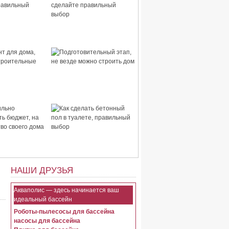
 дома,
Стены для дома, сделайте
правильный
правильный выбор
для дома,
Подготовительный этап,
строительные
не везде можно строить
дом
ьно
Как сделать бетонный пол
ть бюджет, на
в туалете, правильный
тво своего
выбор
НАШИ ДРУЗЬЯ
Акваполис — здесь начинается ваш
идеальный бассейн
Роботы-пылесосы для бассейна
насосы для бассейна