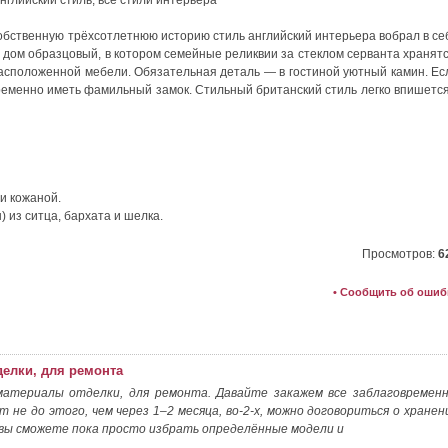
 собственную трёхсотлетнюю историю стиль английский интерьера вобрал в се
о дом образцовый, в котором семейные реликвии за стеклом серванта хранятс
асположенной мебели. Обязательная деталь — в гостиной уютный камин. Ес
пременно иметь фамильный замок. Стильный британский стиль легко впишется
и кожаной.
 из ситца, бархата и шелка.
Просмотров:
6
• Сообщить об ошиб
делки, для ремонта
атериалы отделки, для ремонта. Давайте закажем все заблаговременн
т не до этого, чем через 1–2 месяца, во-2-х, можно договориться о хранен
х, вы сможете пока просто избрать определённые модели и