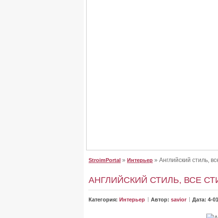
Крыша для дома, сделайте
Крыша для дома, сделайте правильный выб
От неё зависит, как будет выглядеть дом. Буд
»
» Английский стиль, в
StroimPortal
Интерьер
АНГЛИЙСКИЙ СТИЛЬ, ВСЕ С
Категория:
Интерьер
Автор:
savior
Дата: 4-01