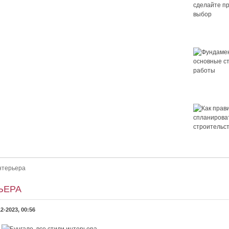
Крыша для
сделайте 
выбор
Фундамент 
основные 
работы
 правильный выбор
ор. Как выбрать крышу для дома? Выбор крыши — это важно.
Как правил
ет ли в нём уютно и не будет...
спланирова
строительс
дома
интерьера
ЬЕРА
12-2023, 00:56