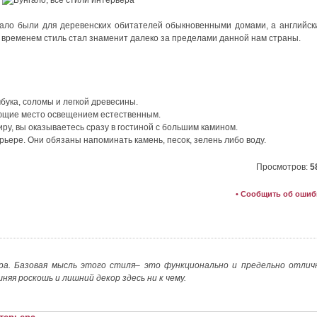
нгало были для деревенских обитателей обыкновенными домами, а английск
о временем стиль стал знаменит далеко за пределами данной нам страны.
ука, соломы и легкой древесины.
ющие место освещением естественным.
иру, вы оказываетесь сразу в гостиной с большим камином.
ьере. Они обязаны напоминать камень, песок, зелень либо воду.
Просмотров:
5
• Сообщить об ошиб
ера. Базовая мысль этого стиля– это функционально и предельно отлич
яя роскошь и лишний декор здесь ни к чему.