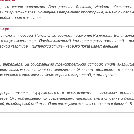
нтерьера
, все стили интерьера. Это роскошь Востока, удобная обстановка
а для приятных грез. Помещения непременно просторные, однако с доволь
одок, занавесок и арок.
рьера
 стили интерьера. Появился во времена правления Наполеона Бонапарта
статус императора. Предназначенный для просторных помещений, амп
тесной квартире. «Имперский стиль» нередко показывает военные
ли интерьера. За собственную трёхсотлетнюю историю стиль английск
ерты классические и мотивы этнические. Это дом образцовый, в котор
ом серванта хранятся, не мало дерева и добротной, симметрично
ерьера. Яркость, эффектность и необычность — основные принци
ьере. Они подчёркиваются современными материалами в отделке и декор
й, дизайнерской мебелью. Приветствуются опыты с цветом и формой. В