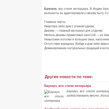
Бунгало
, все стили интерьера. В Индии бу
колонисты их адаптировали к своему быту. С
Главные черты:
Квартира либо дом с этажом одним.
Дерево — главный материал для отделки.
Мебель формы примитивно-простой — из бамб
Невысокие потолки и большие окна, наполня
Отсутствие коридора. Войдя в дом либо кварт
Доминирование натуральных градаций в интер
Другие новости по теме:
Баухауз, все стили интерьера
Баухауз, все стили интерь
задействовать место. Излишн