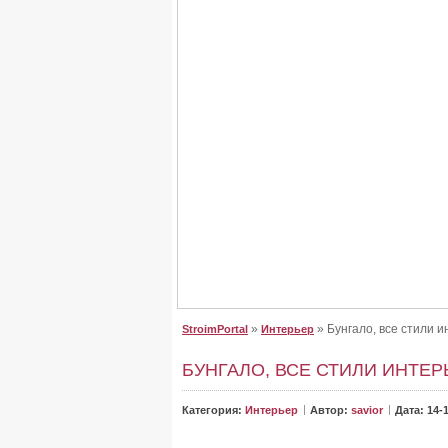
Крыша для дома, сделайте
Крыша для дома, сделайте правильный выб
От неё зависит, как будет выглядеть дом. Буд
»
» Бунгало, все стили 
StroimPortal
Интерьер
БУНГАЛО, ВСЕ СТИЛИ ИНТЕР
Категория:
Интерьер
Автор:
savior
Дата: 14-