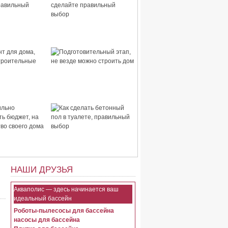
 дома,
Стены для дома, сделайте
правильный
правильный выбор
для дома,
Подготовительный этап,
строительные
не везде можно строить
дом
ьно
Как сделать бетонный пол
ть бюджет, на
в туалете, правильный
тво своего
выбор
НАШИ ДРУЗЬЯ
Акваполис — здесь начинается ваш
идеальный бассейн
Роботы-пылесосы для бассейна
насосы для бассейна