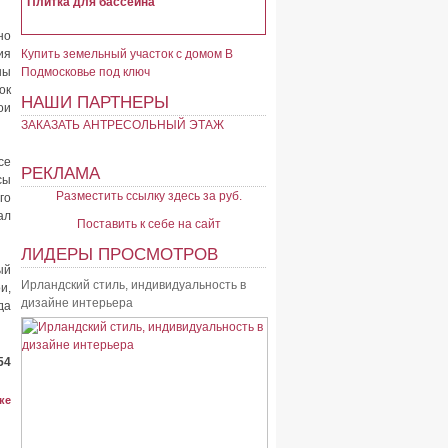
Плитка для бассейна
но
ия
Купить земельный участок с домом В
ны
Подмосковье под ключ
ок
НАШИ ПАРТНЕРЫ
ои
ЗАКАЗАТЬ АНТРЕСОЛЬНЫЙ ЭТАЖ
се
РЕКЛАМА
сы
Разместить ссылку здесь за
руб.
го
ал
Поставить к себе на сайт
ЛИДЕРЫ ПРОСМОТРОВ
ый
Ирландский стиль, индивидуальность в
и,
дизайне интерьера
да
54
ке