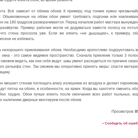
нта. Всё зависит от облика обоев. К примеру, под тонкие нужно чрезвычай
ку. Обыкновенные на облик обои умеют требовать подгонки или наклеиван
но на 180 градусов разворачивается. Перед началом работ мастера вынужде
 развёртки. Пример: рабочие могли не додуматься завести полосу на потол
 что стена просохла уже. Если же клеить «не дышащие», к примеру, об
есени не избежать.
а нехорошего приклеивания обоев. Необходимо кропотливо подгрунтовать в
 окна - это самое видимое пространство. Сначала приклеим только 3 поло
 сможем видеть, как они себя ведут: швы умеют расходиться по причине скоро
го рельефа стен. Так сможем мы оперативно принять меры: спасти матери
вщику.
он мешает стенам поглощать влагу излишнюю из воздуха и делает парников
ут пятна на обоях, в особенности, на ярких. Когда вы захотите сменить обо
йно трудно. Обои лучше клеить после окончания всех работ пыльных, ког
ко наличники дверные монтируем после обоев.
Просмотров:
8
• Сообщить об ошиб