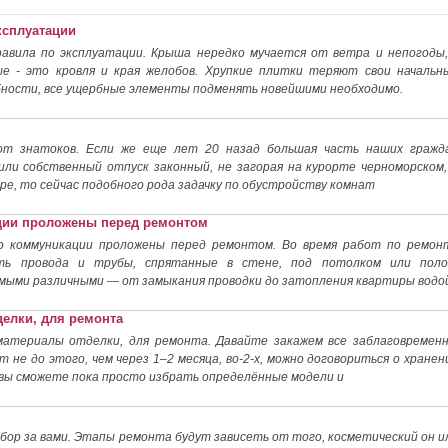
ксплуатации
равила по эксплуатации. Крыша нередко мучается от ветра и непогоды,
е - это кровля и края желобов. Хрупкие плитки теряют свои начальн
обности, все ущербные элементы подменять новейшими необходимо.
т знатоков. Если же еще лет 20 назад большая часть наших гражд
ли собственный отпуск законный, не загорая на курорте черноморском,
ре, то сейчас подобного рода задачку по обустройству комнат
ации проложены перед ремонтом
о коммуникации проложены перед ремонтом. Во время работ по ремон
ть провода и трубы, спрятанные в стене, под потолком или поло
мыми различными — от замыкания проводки до затопления квартиры водо
делки, для ремонта
атериалы отделки, для ремонта. Давайте закажем все заблаговременн
т не до этого, чем через 1–2 месяца, во-2-х, можно договориться о хранен
х, вы сможете пока просто избрать определённые модели и
ор за вами. Этапы ремонта будут зависеть от того, косметический он и