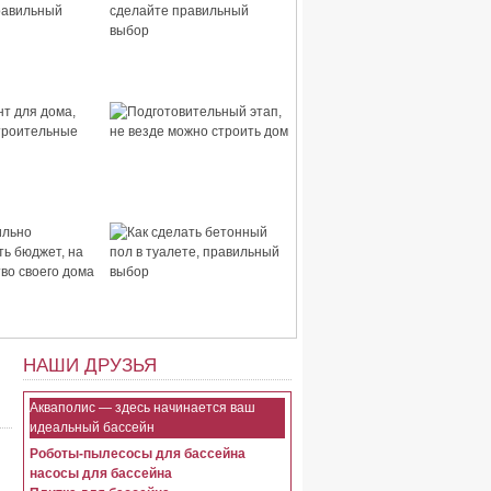
 дома,
Стены для дома, сделайте
правильный
правильный выбор
для дома,
Подготовительный этап,
строительные
не везде можно строить
дом
ьно
Как сделать бетонный пол
ть бюджет, на
в туалете, правильный
тво своего
выбор
НАШИ ДРУЗЬЯ
Акваполис — здесь начинается ваш
идеальный бассейн
Роботы-пылесосы для бассейна
насосы для бассейна