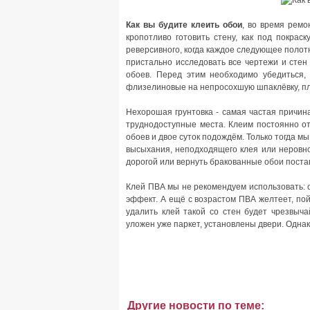
Как вы будите клеить обои
, во время ремо
кропотливо готовить стену, как под покрас
реверсивного, когда каждое следующее полот
пристально исследовать все чертежи и стен
обоев. Перед этим необходимо убедиться,
флизелиновые на непросохшую шпаклёвку, пл
Нехорошая грунтовка - самая частая причин
труднодоступные места. Клеим постоянно от
обоев и двое суток подождём. Только тогда мы
высыхания, неподходящего клея или неровно
дорогой или вернуть бракованные обои поста
Клей ПВА мы не рекомендуем использовать: 
эффект. А ещё с возрастом ПВА желтеет, пойд
удалить клей такой со стен будет чрезвыча
уложен уже паркет, установлены двери. Одна
Другие новости по теме: