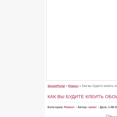
Крыша для дома, сделайте
Крыша для дома, сделайте правильный выб
От неё зависит, как будет выглядеть дом. Буд
»
» Как вы будите клеить о
StroimPortal
Ремонт
КАК ВЫ БУДИТЕ КЛЕИТЬ ОБО
Категория:
Ремонт
Автор:
savior
Дата: 1-08-2