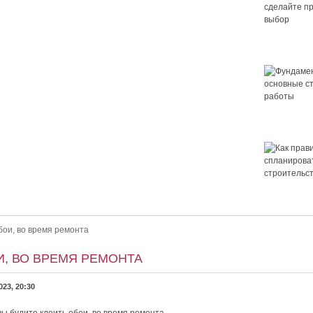
Крыша для
сделайте 
выбор
Фундамент 
основные 
работы
 правильный выбор
ор. Как выбрать крышу для дома? Выбор крыши — это важно.
Как правил
ет ли в нём уютно и не будет...
спланирова
строительс
дома
бои, во время ремонта
И, ВО ВРЕМЯ РЕМОНТА
023, 20:30