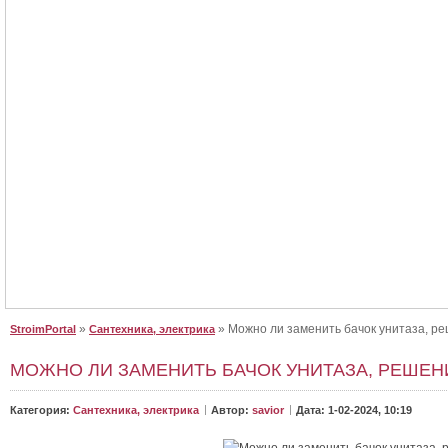
Крыша для дома, сделайте правильный выбор
Крыша для дома, сделайте правильный выбор. Как выбрать крышу для 
От неё зависит, как будет выглядеть дом. Будет ли в нём уютно и не будет..
»
» Можно ли заменить бачок унитаза, р
StroimPortal
Сантехника, электрика
МОЖНО ЛИ ЗАМЕНИТЬ БАЧОК УНИТАЗА, РЕШЕН
Категория:
Сантехника, электрика
Автор:
savior
Дата: 1-02-2024, 10:19