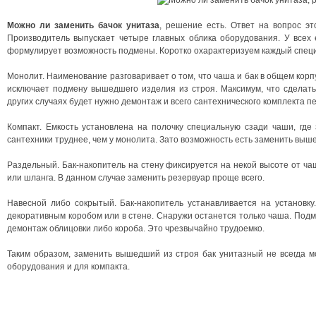
Можно ли заменить бачок унитаза
, решение есть. Ответ на вопрос эт
Производитель выпускает четыре главных облика оборудования. У всех е
формулирует возможность подмены. Коротко охарактеризуем каждый специ
Монолит. Наименование разговаривает о том, что чаша и бак в общем корп
исключает подмену вышедшего изделия из строя. Максимум, что сделать
других случаях будет нужно демонтаж и всего сантехнического комплекта п
Компакт. Емкость установлена на полочку специальную сзади чаши, где 
сантехники труднее, чем у монолита. Зато возможность есть заменить выш
Раздельный. Бак-накопитель на стену фиксируется на некой высоте от ча
или шланга. В данном случае заменить резервуар проще всего.
Навесной либо сокрытый. Бак-накопитель устанавливается на установку
декоративным коробом или в стене. Снаружи останется только чаша. Под
демонтаж облицовки либо короба. Это чрезвычайно трудоемко.
Таким образом, заменить вышедший из строя бак унитазный не всегда м
оборудования и для компакта.