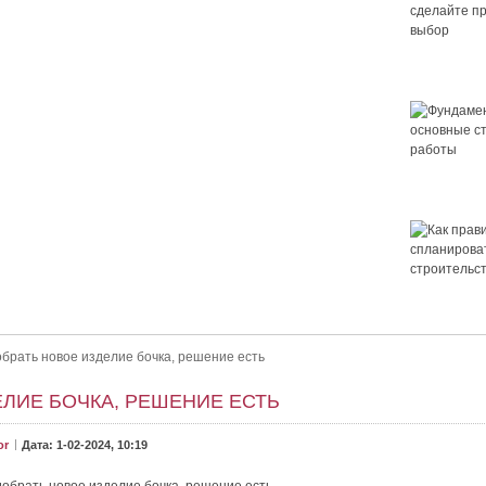
Крыша для
сделайте 
выбор
Фундамент 
основные 
работы
 правильный выбор
ор. Как выбрать крышу для дома? Выбор крыши — это важно.
Как правил
ет ли в нём уютно и не будет...
спланирова
строительс
дома
обрать новое изделие бочка, решение есть
ЕЛИЕ БОЧКА, РЕШЕНИЕ ЕСТЬ
or
Дата: 1-02-2024, 10:19