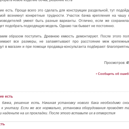
ие есть. Проще всего это сделать для конструкции раздельной, тут подойд
емой возникнут конкретные трудности. Участок бачка крепления на чашу 
оизводителей умеют быть разные варианты. Отлично, если же сохранила
дет подобрать подходящую модель. Однако так бывает не постоянно.
аким образом поступить. Древнюю емкость демонтируют. После этого пол
нимают все размеры, не запамятывают про расстояние меж крепежны
ут в магазин и при помощи продавца-консультанта подбирают благоприятн
Просмотров:
4
• Сообщить об ошиб
ие есть
бачка, решение есть. Начиная установку нового бака необходимо сно
 к унитазу. Если же все нормально, установка оборудования проводят та
 наденьте на их прокладки. После этого вставьте их в отверстия
сть