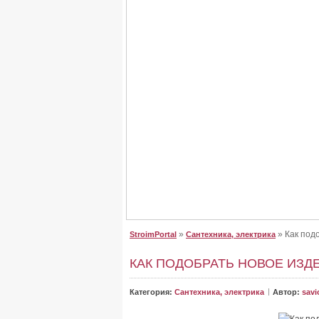
Крыша для дома, сделайте
Крыша для дома, сделайте правильный выб
От неё зависит, как будет выглядеть дом. Буд
»
» Как под
StroimPortal
Сантехника, электрика
КАК ПОДОБРАТЬ НОВОЕ ИЗД
Категория:
Сантехника, электрика
Автор:
savi