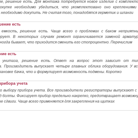
е, решение есть. Для монтажа потребуется новое изделие с комплект
покупке необходимо убедиться, что укомплектовано оно креплениями
, необходимо докупить. Не считая того, понадобятся герметик и шланги
шение есть
 емкость, решение есть. Чаще всего о проблемах с баком неприятн
ирует. В некоторых случаях ремонт ограничивается заменой армату
 иногда бывает, что приходится сменить его стопроцентно. Перечислим
ние есть
к унитаза, решение есть. Ответ на вопрос этот зависит от ти
а. Производитель выпускает четыре главных облика оборудования. У вс
тановке бачка, что и формулирует возможность подмены. Коротко
прибора учета
по выбору прибора учета. Все производители регистраторы выпускают с 
од болты. Фиксирует прибор предельно накрепко, предотвращает возможн
е сдвиги. Чаще всего применяется для закрепления на щитках