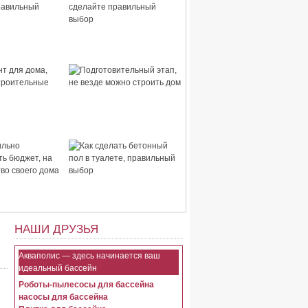
 дома,
Стены для дома, сделайте
правильный
правильный выбор
для дома,
Подготовительный этап,
строительные
не везде можно строить
дом
ьно
Как сделать бетонный пол
ть бюджет, на
в туалете, правильный
тво своего
выбор
НАШИ ДРУЗЬЯ
Акваполис — здесь начинается ваш
идеальный бассейн
Роботы-пылесосы для бассейна
насосы для бассейна